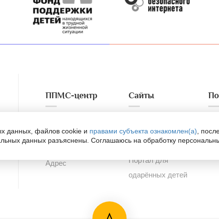
ППМС-центр
Сайты
По
Официальный сайт
Портал для
Сп
х данных, файлов cookie и
правами субъекта ознакомлен(а)
, посл
альных данных разъяснены. Соглашаюсь на обработку персональн
психологов
ра
Контакты
Портал для
Адрес
одарённых детей