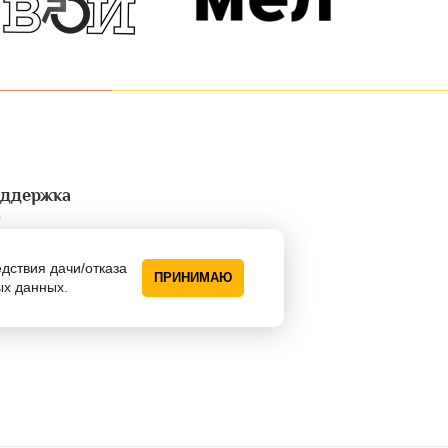
ддержка
ециалисты по
едствия дачи/отказа
ПРИНИМАЮ
ых данных.
йонам