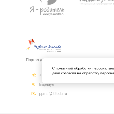
Портал для родителей "Развитие детства"
С политикой обработки персональны
дачи согласия на обработку персон
+7 (3852) 50-24-64
Барнаул
ppms@22edu.ru