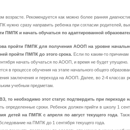
 возрасте. Рекомендуется как можно более ранняя диагностик
ПК нужно сразу направить ребенка при согласии родителей, вы
ти ПМПК и начать обучаться по адаптированной образоват
ова пройти ПМПК для получения АООП на уровне начально
чней пройти ПМПК до этого срока.
Если по каким-то причинам
сентября начать обучаться по АООП, и время не будет упущено.
ся в процессе обучения на этапе начального общего образован
ения заключения и перехода на АООП. Далее, во 2-4 классах ре
льким учебным предметам.
ВЗ, то необходимо этот статус подтвердить при переходе н
ть определенные сроки. Ребенок должен прийти в школу 1 сен
ия детей на ПМПК с апреля по август текущего года
. Так
обследование на ПМПК до 1 сентября текущего года.