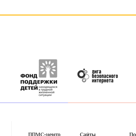
ППМС-центр
Сайты
По