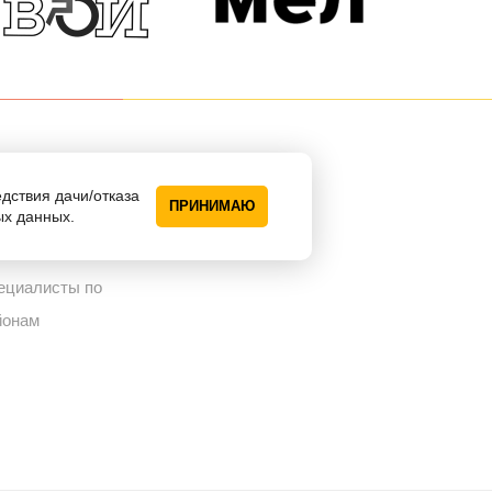
едствия дачи/отказа
ПРИНИМАЮ
ддержка
ых данных.
ециалисты по
йонам