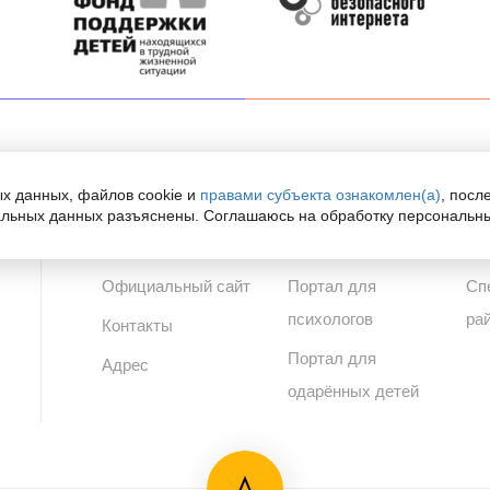
х данных, файлов cookie и
правами субъекта ознакомлен(а)
, посл
ППМС-центр
Сайты
По
альных данных разъяснены. Соглашаюсь на обработку персональн
Официальный сайт
Портал для
Сп
психологов
ра
Контакты
Портал для
Адрес
одарённых детей