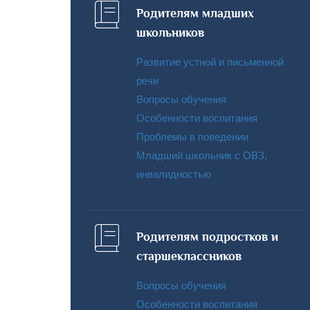
Родителям младших
школьников
Развитие устной и письменной
речи
Вопросы обучения
Особенности воспитания
Проблемы в поведении
Младший школьник с ОВЗ,
инвалидностью
Родителям подростков и
старшеклассников
Вопросы обучения
Особенности воспитания